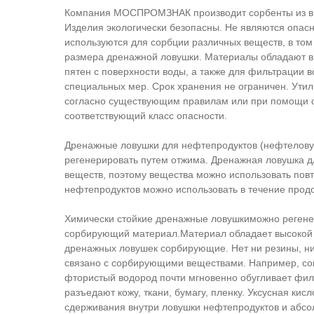
Компания МОСПРОМЗНАК производит сорбенты из вы
Изделия экологически безопасны. Не являются опа
используются для сорбции различных веществ, в том
размера дренажной ловушки. Материалы обладают в
пятен с поверхности воды, а также для фильтрации 
специальных мер. Срок хранения не ограничен. Ути
согласно существующим правилам или при помощи с
соответствующий класс опасности.
Дренажные ловушки для нефтепродуктов (нефтелову
регенерировать путем отжима. Дренажная ловушка д
веществ, поэтому вещества можно использовать пов
нефтепродуктов можно использовать в течение прод
Химически стойкие дренажные ловушкиможно регенер
сорбирующий материал.Материал обладает высокой х
дренажных ловушек сорбирующие. Нет ни резины, ни
связано с сорбирующими веществами. Например, со
фтористый водород почти мгновенно обугливает филь
разъедают кожу, ткани, бумагу, пленку. Уксусная кис
сдерживания внутри ловушки нефтепродуктов и абсол