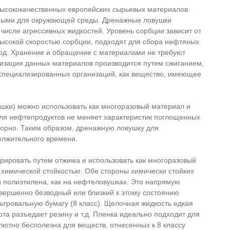
сококачественных европейских сырьевых материалов.
сными для окружающей среды. Дренажные ловушки
 числе агрессивных жидкостей. Уровень сорбции зависит от
ысокой скоростью сорбции, подходят для сбора нефтяных
вод. Хранение и обращение с материалами не требуют
лизация данных материалов производится путем сжиганием,
пециализированных организаций, как вещество, имеющее
шки) можно использовать как многоразовый материал и
ля нефтепродуктов не меняет характеристик поглощенных
торно. Таким образом, дренажную ловушку для
олжительного времени.
ировать путем отжима и использовать как многоразовый
имической стойкостью. Обе стороны химически стойких
 полиэтилена, как на нефтеловушках. Это напрямую
вершенно безводный или близкий к этому состоянию
тровальную бумагу (8 класс). Щелочная жидкость едкая
лота разъедает резину и т.д. Пленка идеально подходит для
ютно бесполезна для веществ, отнесенных к 8 классу