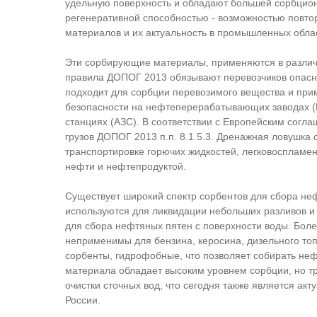
удельную поверхность и обладают большей сорбцио
регенеративной способностью - возможностью повто
материалов и их актуальность в промышленных обла
Эти сорбирующие материалы, применяются в различн
правила ДОПОГ 2013 обязывают перевозчиков опасны
подходит для сорбции перевозимого вещества и прим
безопасности на нефтеперерабатывающих заводах (
станциях (АЗС). В соответствии с Европейским сог
грузов ДОПОГ 2013 п.п. 8.1.5.3. Дренажная ловушка 
транспортировке горючих жидкостей, легковоспламен
нефти и нефтепродуктой.
Существует широкий спектр сорбентов для сбора нефт
используются для ликвидации небольших разливов и 
для сбора нефтяных пятен с поверхности воды. Боле
неприменимы для бензина, керосина, дизельного топ
сорбенты, гидрофобные, что позволяет собирать не
материала обладает высоким уровнем сорбции, но тр
очистки сточных вод, что сегодня также является акт
России.