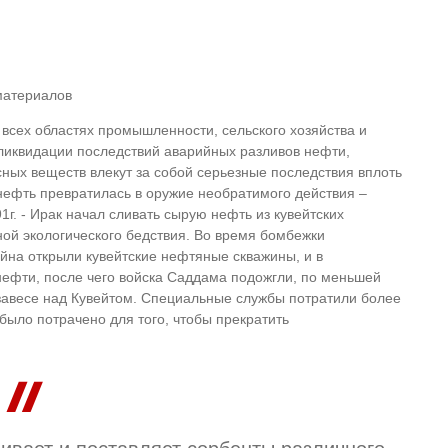
материалов
всех областях промышленности, сельского хозяйства и
ликвидации последствий аварийных разливов нефти,
ных веществ влекут за собой серьезные последствия вплоть
 нефть превратилась в оружие необратимого действия –
г. - Ирак начал сливать сырую нефть из кувейтских
ной экологического бедствия. Во время бомбежки
йна открыли кувейтские нефтяные скважины, и в
нефти, после чего войска Саддама подожгли, по меньшей
 завесе над Кувейтом. Специальные службы потратили более
было потрачено для того, чтобы прекратить
.