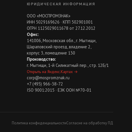
ЮРИДИЧЕСКАЯ ИНФОРМАЦИЯ
ООО «МОСПРОМЗНАК»
ИНН 5029169626 · КПП 502901001
ОГРН 1125029011678 от 27.12.2012
Офис:
141006, Московская обл., г. Мытищи,
Шараповский проезд, владение 2,
корпус 3, помещение 130
Производство:
г. Мытищи, 1-й Силикатный пер., стр. 12Б/1
Открыть на Яндекс.Картах
→
corp@mospromznak.ru
+7 (495) 966-38-72
ISO 9001:2015 · ЕЭК ООН №70-01
Политика конфиденциальности
Согласие на обработку ПД