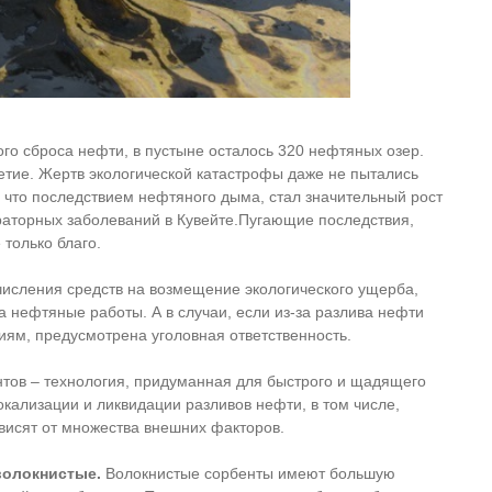
ого сброса нефти, в пустыне осталось 320 нефтяных озер.
етие. Жертв экологической катастрофы даже не пытались
, что последствием нефтяного дыма, стал значительный рост
раторных заболеваний в Кувейте.Пугающие последствия,
 только благо.
числения средств на возмещение экологического ущерба,
а нефтяные работы. А в случаи, если из-за разлива нефти
иям, предусмотрена уголовная ответственность.
нтов – технология, придуманная для быстрого и щадящего
окализации и ликвидации разливов нефти, в том числе,
висят от множества внешних факторов.
волокнистые.
Волокнистые сорбенты имеют большую