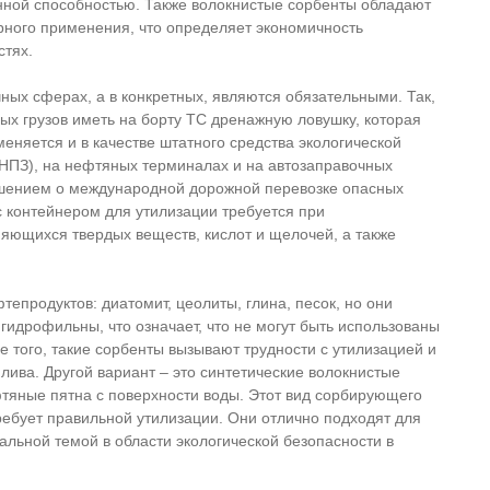
нной способностью. Также волокнистые сорбенты обладают
рного применения, что определяет экономичность
стях.
ых сферах, а в конкретных, являются обязательными. Так,
х грузов иметь на борту ТС дренажную ловушку, которая
еняется и в качестве штатного средства экологической
НПЗ), на нефтяных терминалах и на автозаправочных
лашением о международной дорожной перевозке опасных
с контейнером для утилизации требуется при
яющихся твердых веществ, кислот и щелочей, а также
епродуктов: диатомит, цеолиты, глина, песок, но они
гидрофильны, что означает, что не могут быть использованы
е того, такие сорбенты вызывают трудности с утилизацией и
лива. Другой вариант – это синтетические волокнистые
фтяные пятна с поверхности воды. Этот вид сорбирующего
ебует правильной утилизации. Они отлично подходят для
уальной темой в области экологической безопасности в