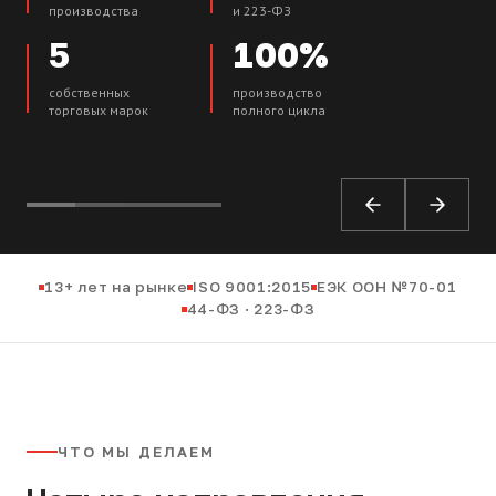
производства
и 223-ФЗ
5
100%
собственных
производство
торговых марок
полного цикла
13+ лет на рынке
ISO 9001:2015
ЕЭК ООН №70-01
44-ФЗ · 223-ФЗ
ЧТО МЫ ДЕЛАЕМ