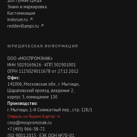
Доступная среда
Знаки и маркировка
Кастомизация
indorum.ru
↗
reddevillamps.ru
↗
ЮРИДИЧЕСКАЯ ИНФОРМАЦИЯ
ООО «МОСПРОМЗНАК»
ИНН 5029169626 · КПП 502901001
ОГРН 1125029011678 от 27.12.2012
Офис:
141006, Московская обл., г. Мытищи,
Шараповский проезд, владение 2,
корпус 3, помещение 130
Производство:
г. Мытищи, 1-й Силикатный пер., стр. 12Б/1
Открыть на Яндекс.Картах
→
corp@mospromznak.ru
+7 (495) 966-38-72
ISO 9001:2015 · ЕЭК ООН №70-01