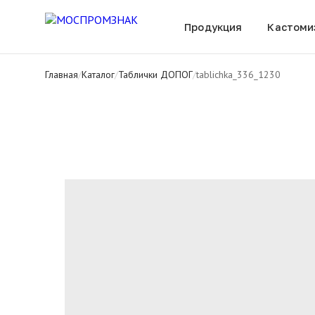
Все товары
Продукция
Кастоми
Главная
/
Каталог
/
Таблички ДОПОГ
/
tablichka_336_1230