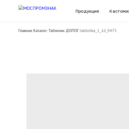
Все товары
Продукция
Кастоми
Главная
/
Каталог
/
Таблички ДОПОГ
/
tablichka_1_1d_0475