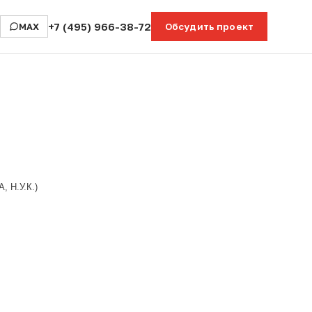
+7 (495) 966-38-72
MAX
Обсудить проект
 Н.У.К.)