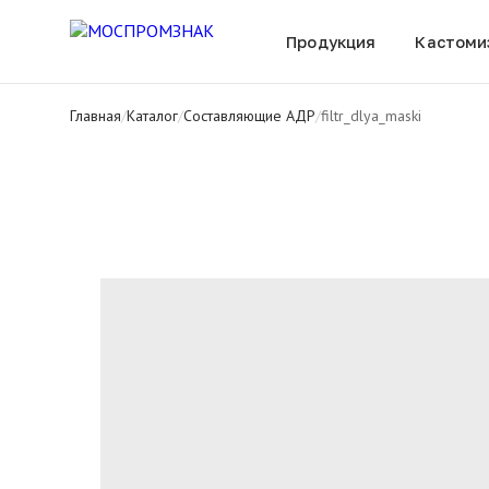
Все товары
Продукция
Кастоми
Главная
/
Каталог
/
Составляющие АДР
/
filtr_dlya_maski