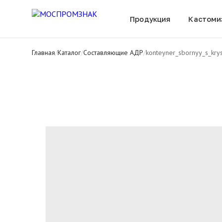
Все товары
Продукция
Кастоми
Главная
/
Каталог
/
Составляющие АДР
/
konteyner_sbornyy_s_kr