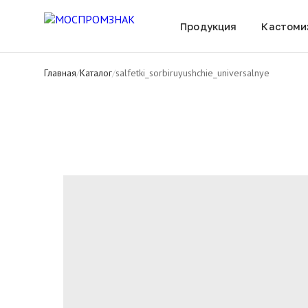
Все товары
Продукция
Кастоми
Главная
/
Каталог
/
salfetki_sorbiruyushchie_universalnye