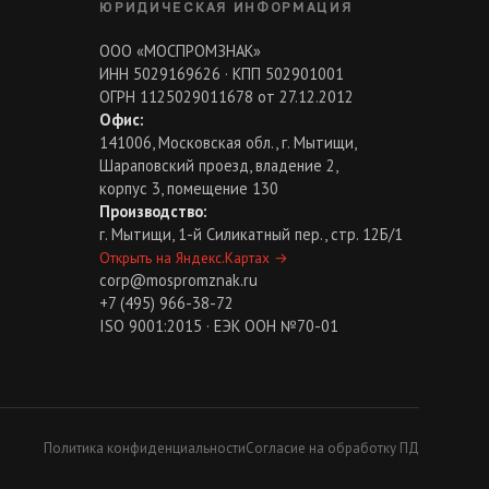
ЮРИДИЧЕСКАЯ ИНФОРМАЦИЯ
ООО «МОСПРОМЗНАК»
ИНН 5029169626 · КПП 502901001
ОГРН 1125029011678 от 27.12.2012
Офис:
141006, Московская обл., г. Мытищи,
Шараповский проезд, владение 2,
корпус 3, помещение 130
Производство:
г. Мытищи, 1-й Силикатный пер., стр. 12Б/1
Открыть на Яндекс.Картах
→
corp@mospromznak.ru
+7 (495) 966-38-72
ISO 9001:2015 · ЕЭК ООН №70-01
Политика конфиденциальности
Согласие на обработку ПД