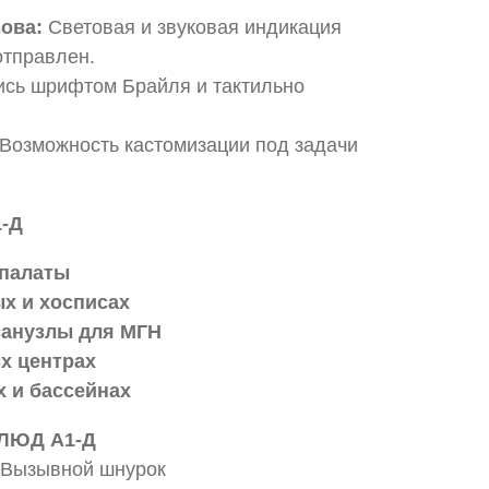
ова:
Световая и звуковая индикация
отправлен.
сь шрифтом Брайля и тактильно
Возможность кастомизации под задачи
-Д
 палаты
х и хосписах
санузлы для МГН
х центрах
х и бассейнах
КЛЮД А1-Д
+ Вызывной шнурок