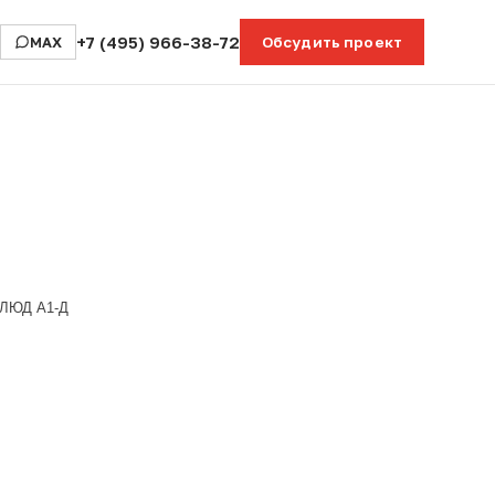
+7 (495) 966-38-72
MAX
Обсудить проект
ЛЮД А1-Д