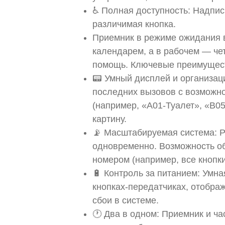
♿ Полная доступность: Надпис
различимая кнопка.
Приемник в режиме ожидания 
календарем, а в рабочем — четк
помощь. Ключевые преимущест
📟 Умный дисплей и организац
последних вызовов с возможн
(например, «A01-Туалет», «B05
картину.
📡 Масштабируемая система: Р
одновременно. Возможность о
номером (например, все кнопки
🔋 Контроль за питанием: Умна
кнопках-передатчиках, отобра
сбои в системе.
🕐 Два в одном: Приемник и ч