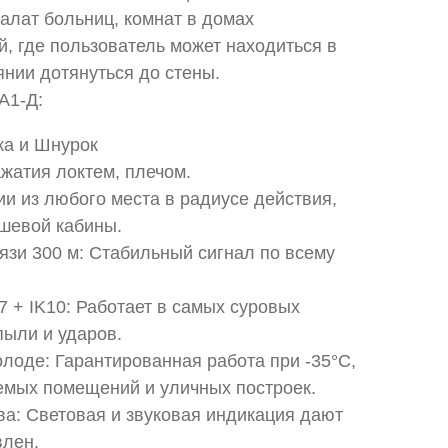
алат больниц, комнат в домах
, где пользователь может находиться в
нии дотянуться до стены.
А1-Д:
а и Шнурок
жатия локтем, плечом.
и из любого места в радиусе действия,
ушевой кабины.
язи 300 м: Стабильный сигнал по всему
 + IK10: Работает в самых суровых
пыли и ударов.
олоде: Гарантированная работа при -35°C,
емых помещений и уличных построек.
а: Световая и звуковая индикация дают
влен.